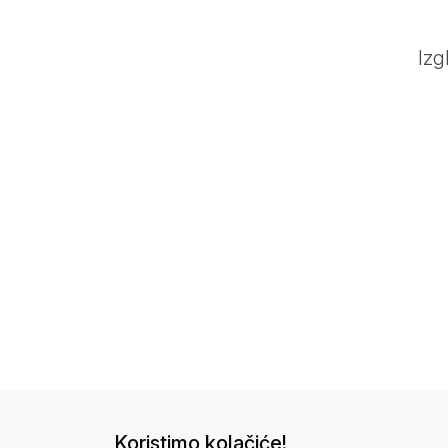
Izg
Koristimo kolačiće!