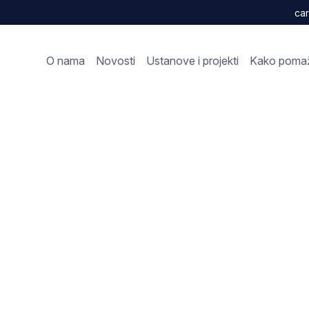
car
O nama
Novosti
Ustanove i projekti
Kako poma