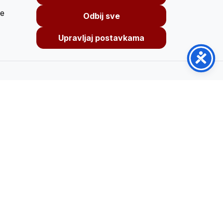
je
Odbij sve
Upravljaj postavkama
Pratite nas
r,