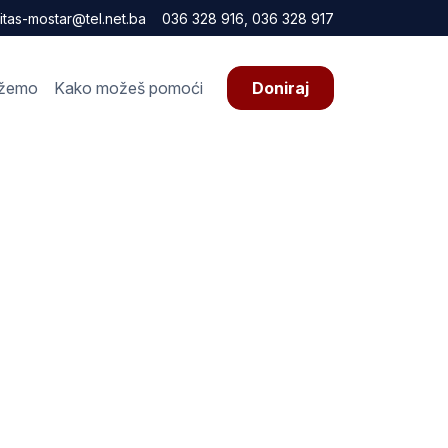
itas-mostar@tel.net.ba
036 328 916, 036 328 917
žemo
Kako možeš pomoći
Doniraj