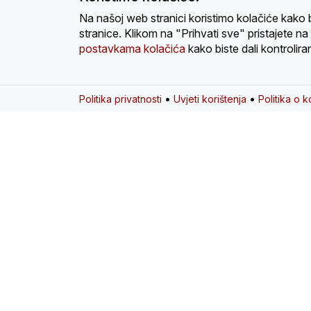
Na našoj web stranici koristimo kolačiće kako 
stranice. Klikom na "Prihvati sve" pristajete n
postavkama kolačića
kako biste dali kontroliran
•
•
Politika privatnosti
Uvjeti korištenja
Politika o k
Povez
O nam
Novos
Zajedno gradimo bolju zajednicu