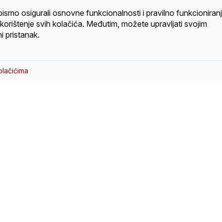
bismo osigurali osnovne funkcionalnosti i pravilno funkcioniran
a korištenje svih kolačića. Međutim, možete upravljati svojim
i pristanak.
olačićima
nice
Kontakt
a
Zagrebačka 5A, 88000 Mosta
Bosna i Hercegovina
ti