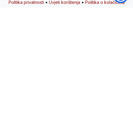
•
•
Politika privatnosti
Uvjeti korištenja
Politika o kolačićima
Zajedno gradimo bolju zajednicu
kroz ljubav i solidarnost.
Poveznice
O nama