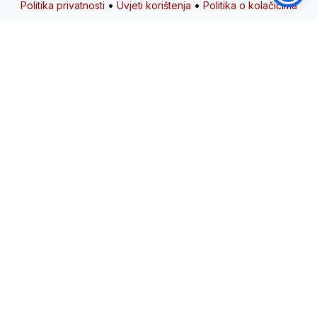
•
•
Politika privatnosti
Uvjeti korištenja
Politika o kolačićima
Zajedno gradimo bolju zajednicu
kroz ljubav i solidarnost.
Poveznice
O nama